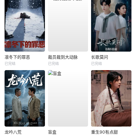
凛冬下的罪恶
裁员裁到大动脉
长歌莫问
已完结
已完结
已完结
龙吟八荒
盲盒
重生90有点甜