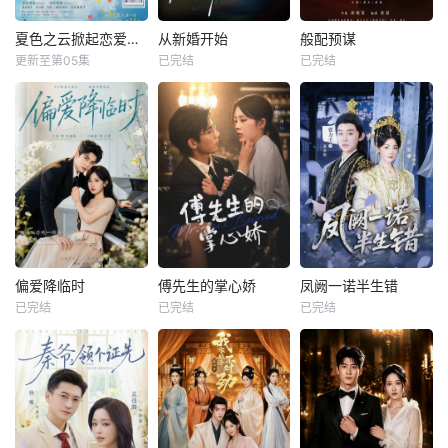
夏色之云掀起恋爱与风暴
从新婚开始
般配预谋
更新至第05集
已完结
已完结
偏爱降临时
傅先生的掌心娇
凤阙一诺半生错
已完结
已完结
已完结