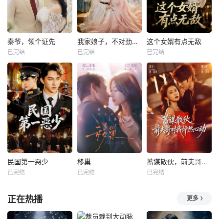
秦爷，领个证先
我家娘子，不对劲第四季
这个女婿有点无敌
已完结
已完结
已完结
民国第一惡少
移巢
蓄谋散伙，前夫哥对我怦然心动
已完结
已完结
已完结
正在热播
更多