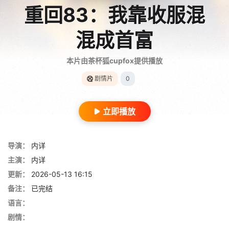
重回83：我靠收服混
混成首富
本片由茶杯狐cupfox提供播放
剧情片
0
立即播放
导演：
内详
主演：
内详
更新：
2026-05-13 16:15
备注：
已完结
语言：
剧情：