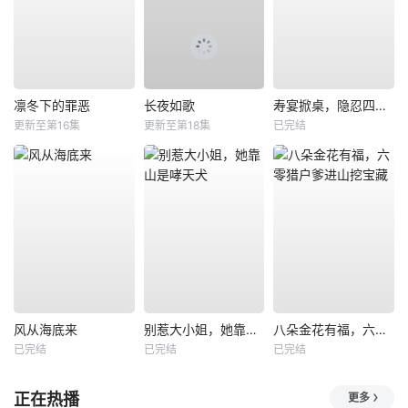
凛冬下的罪恶
长夜如歌
寿宴掀桌，隐忍四年我封神
更新至第16集
更新至第18集
已完结
风从海底来
别惹大小姐，她靠山是哮天犬
八朵金花有福，六零猎户爹进山挖宝藏
已完结
已完结
已完结
正在热播
更多