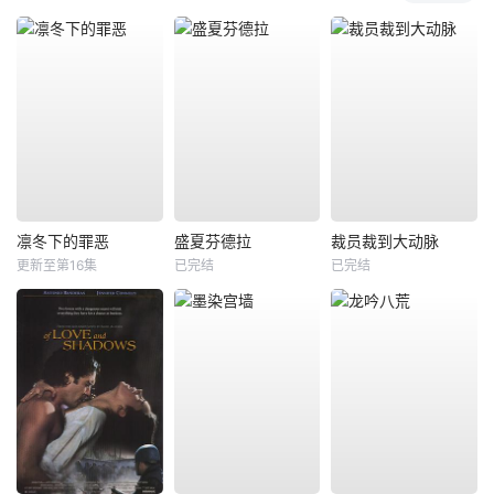
凛冬下的罪恶
盛夏芬德拉
裁员裁到大动脉
更新至第16集
已完结
已完结