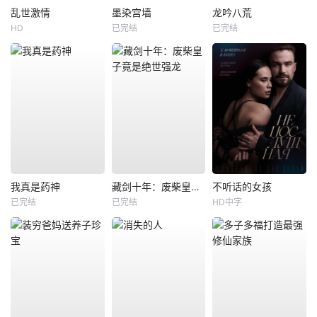
乱世激情
墨染宫墙
龙吟八荒
HD
已完结
已完结
我真是药神
藏剑十年：废柴皇子竟是绝世强龙
不听话的女孩
已完结
已完结
HD中字