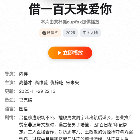
借一百天来爱你
本片由茶杯狐cupfox提供播放
剧情片
2025
中国大陆
立即播放
导演：
内详
主演：
高基才
高维蔓
仇梓屹
宋未央
更新：
2025-11-29 22:13
备注：
已完结
语言：
国语
剧情：
吕星移遭职场不公、撞破男友周宇凡出轨后返乡，创业推广
赞皇非遗与文旅时，遇古装男子陆笙，因“百日花”印记绑
定。二人直播合作，对抗周宇凡、王敏敏的资源抢夺与方案
剽窃。过程中吕星移忆起与陆笙的前世情缘，陆笙离去后，