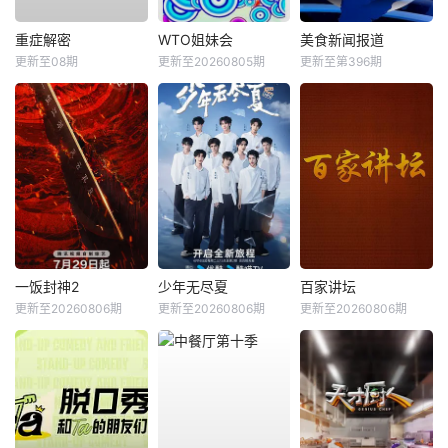
重症解密
WTO姐妹会
美食新闻报道
更新至08期
更新至20260805期
更新至第396期
一饭封神2
少年无尽夏
百家讲坛
更新至20260806期
更新至20260806期
更新至20260806期