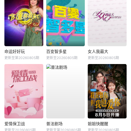
命运好好玩
百变智多星
女人我最大
更新至第20260805期
更新至20260805期
更新至20260805期
爱情保卫战
普法剧场
姐姐快醒醒
更新至20260805期
更新至第20260805期
更新至20260805期