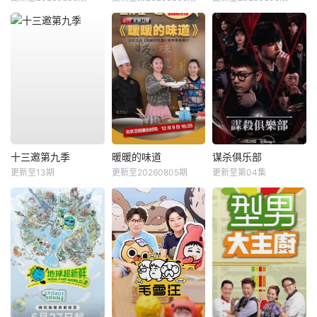
十三邀第九季
暖暖的味道
谋杀俱乐部
更新至13期
更新至20260805期
更新至第04集