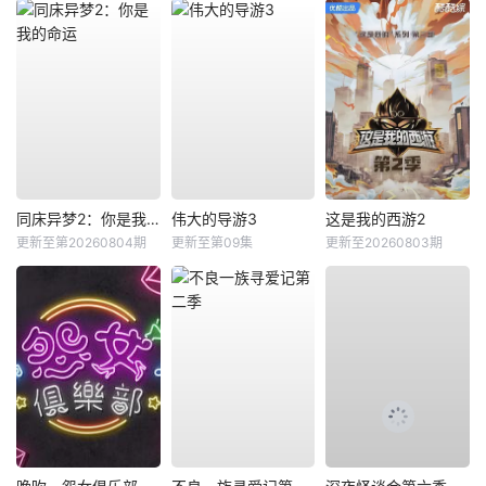
同床异梦2：你是我的命运
伟大的导游3
这是我的西游2
更新至第20260804期
更新至第09集
更新至20260803期