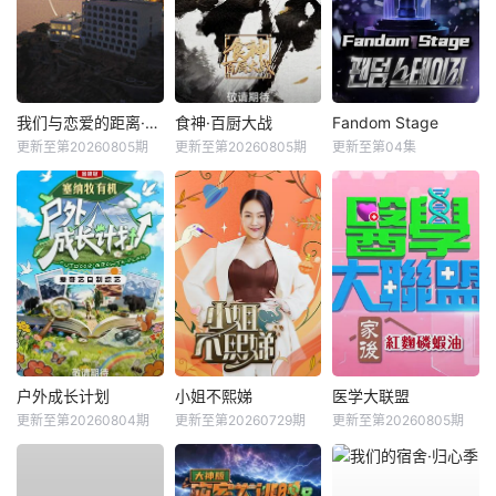
我们与恋爱的距离·奔赴季
食神·百厨大战
Fandom Stage
更新至第20260805期
更新至第20260805期
更新至第04集
户外成长计划
小姐不熙娣
医学大联盟
更新至第20260804期
更新至第20260729期
更新至第20260805期