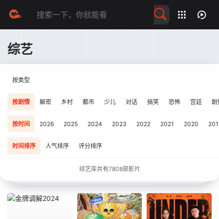
留言求片
综艺
按类型
按剧情
解密
乡村
都市
少儿
对话
搞笑
恐怖
宫廷
剧
按时间
2026
2025
2024
2023
2022
2021
2020
201
时间排序
人气排序
评分排序
综艺库共有
7808
部影片