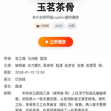
玉茗茶骨
本片由茶杯狐cupfox提供播放
大陆剧
2025
大陆
立即播放
导演：
张之微
马诗歌
国浩
主演：
侯明昊
古力娜扎
陈若轩
程潇
赵弈钦
张南
张慧雯
胡静
李
更新：
2026-01-15 12:30
备注：
已完结
语言：
国语
剧情：
年轻状元郎陆江来（侯明昊 饰）上任淳宁知县后屡破奇
案，却因卷入一桩杀妻旧案，从官场新星沦落至绝境。濒死
之际，幸得茶王之女荣善宝（娜扎 饰）搭救。两人联手整顿
家族、开拓茶道，在茶园里缔结了一段爱情佳话。