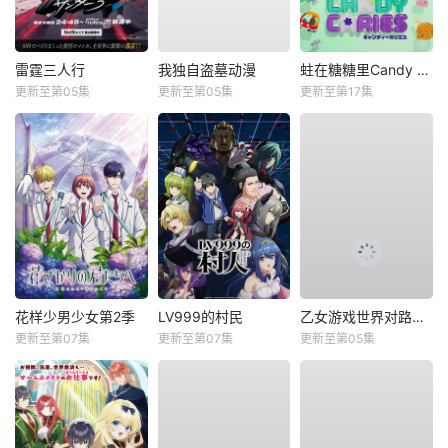
雷霆三人行
我独自盗墓动漫
蛀在糖糖里Candy Caries
更新至第05集
更新至第05集
更新至第17集
花样少男少女第2季
LV999的村民
乙女游戏世界对路人角色很不友好第二季
更新至第07集
更新至第07集
更新至第05集