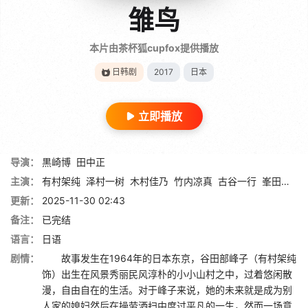
雏鸟
本片由茶杯狐cupfox提供播放
日韩剧
2017
日本
立即播放
导演：
黒崎博
田中正
主演：
有村架纯
泽村一树
木村佳乃
竹内凉真
古谷一行
峯田和伸
更新：
2025-11-30 02:43
备注：
已完结
语言：
日语
剧情：
故事发生在1964年的日本东京，谷田部峰子（有村架纯
饰）出生在风景秀丽民风淳朴的小小山村之中，过着悠闲散
漫，自由自在的生活。对于峰子来说，她的未来就是成为别
人家的媳妇然后在操劳洒扫中度过平凡的一生，然而一场意