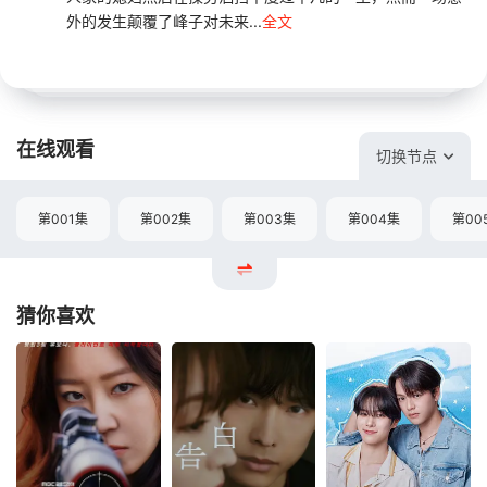
外的发生颠覆了峰子对未来...
全文
在线观看
切换节点
第001集
第002集
第003集
第004集
第00
猜你喜欢