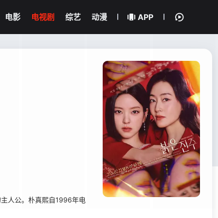
电影
电视剧
综艺
动漫
APP
主人公。朴真熙自1996年电