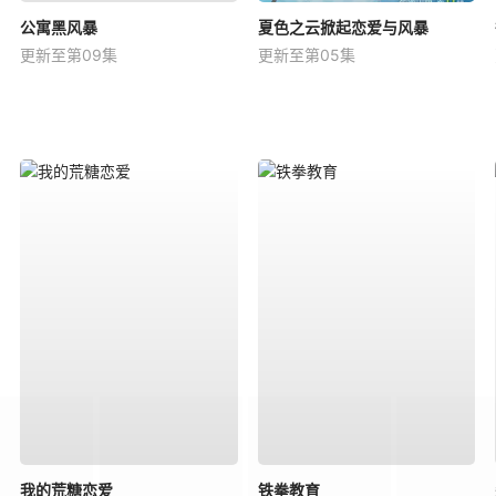
公寓黑风暴
夏色之云掀起恋爱与风暴
更新至第09集
更新至第05集
我的荒糖恋爱
铁拳教育