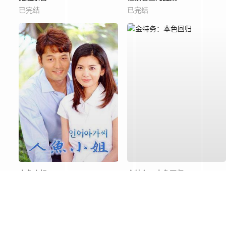
已完结
已完结
人鱼小姐
金特务：本色回归
已完结
已完结
茶杯狐cupfox所有内容均来自互联网分享站点所提供的公开引用资源，未提供