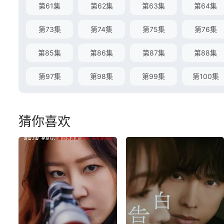
第61集
第62集
第63集
第64集
第73集
第74集
第75集
第76集
第85集
第86集
第87集
第88集
第97集
第98集
第99集
第100集
猜你喜欢