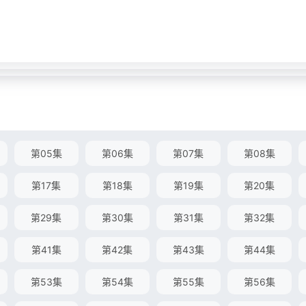
第05集
第06集
第07集
第08集
第17集
第18集
第19集
第20集
第29集
第30集
第31集
第32集
第41集
第42集
第43集
第44集
第53集
第54集
第55集
第56集