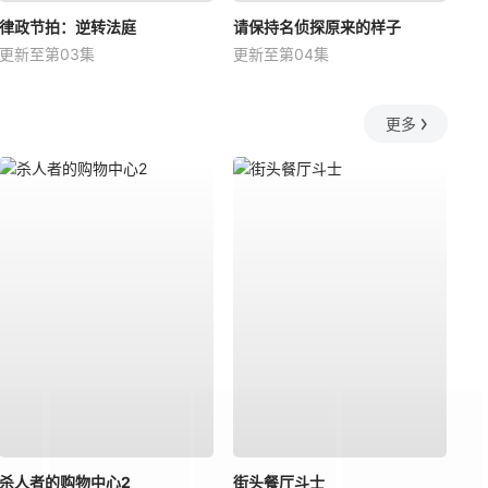
律政节拍：逆转法庭
请保持名侦探原来的样子
更新至第03集
更新至第04集
更多
杀人者的购物中心2
街头餐厅斗士