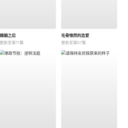
婚姻之后
毛骨悚然的恋爱
更新至第11集
更新至第07集