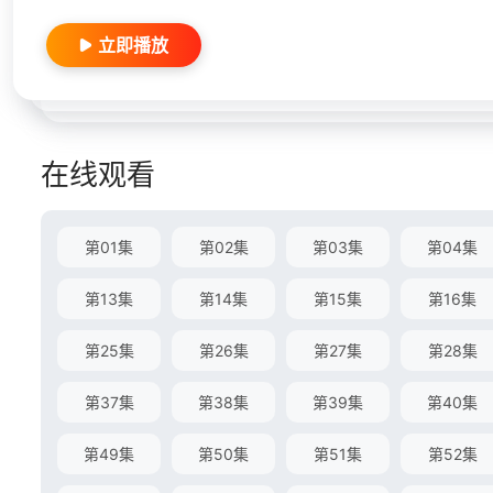
立即播放
在线观看
第01集
第02集
第03集
第04集
第13集
第14集
第15集
第16集
第25集
第26集
第27集
第28集
第37集
第38集
第39集
第40集
第49集
第50集
第51集
第52集