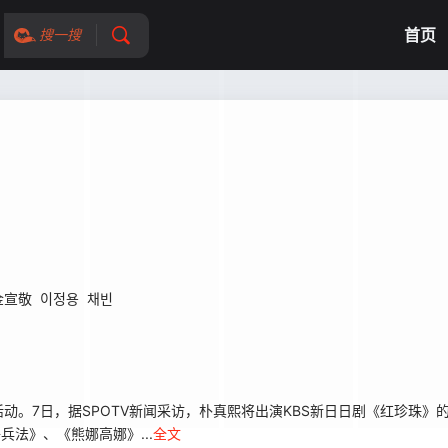
首页
搜一搜
金宣敬
이정용
채빈
动。7日，据SPOTV新闻采访，朴真熙将出演KBS新日日剧《红珍珠》的
子兵法》、《熊娜高娜》...
全文