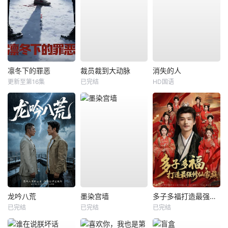
凛冬下的罪恶
裁员裁到大动脉
消失的人
更新至第16集
已完结
HD国语
龙吟八荒
墨染宫墙
多子多福打造最强修仙家族
已完结
已完结
已完结