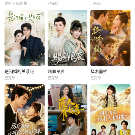
更新至第20集
已完结
已完结
是闪婚的关系呀
赐卿良辰
择木而栖
已完结
已完结
已完结