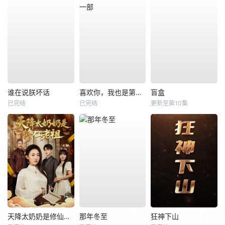
谁在说朕坏话
喜欢你，我也是第一部
盲盒
已完结
已完结
更新至第10集
天降太奶奶是修仙老祖
那年冬至
狂神下山