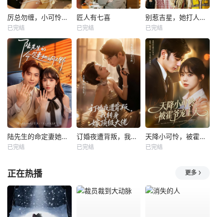
厉总勿缠，小可怜只想当厂妹
匠人有七喜
别惹吉星，她打人专打脸
已完结
已完结
已完结
陆先生的命定妻她飒又野
订婚夜遭背叛，我转身嫁顶级大佬
天降小可怜，被霍爷宠上天
已完结
已完结
已完结
正在热播
更多