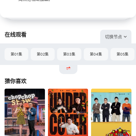
在线观看
切换节点
第01集
第02集
第03集
第04集
第05集
猜你喜欢