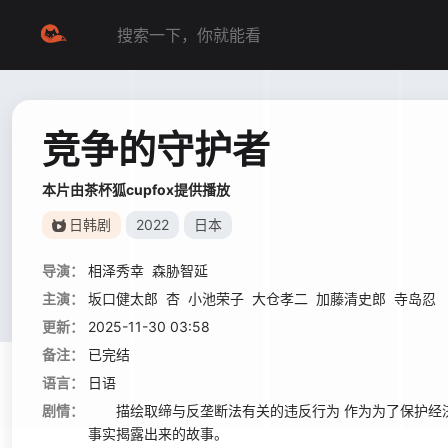
竞争的守护者
本片由茶杯狐cupfox提供播放
日韩剧
2022
日本
导演：
相泽秀幸
森胁智延
主演：
坂口健太郎
杏
小池荣子
大仓孝二
加藤清史郎
寺岛忍
更新：
2025-11-30 03:58
备注：
已完结
语言：
日语
剧情：
描绘取缔与反垄断法有关的违反行为 作为为了保护经济
事实揭露出来的故事。