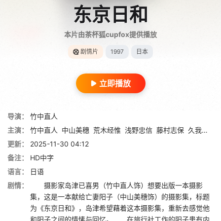
东京日和
本片由茶杯狐cupfox提供播放
剧情片
1997
日本
立即播放
导演：
竹中直人
主演：
竹中直人
中山美穗
荒木经惟
浅野忠信
藤村志保
久我美子
更新：
2025-11-30 04:12
备注：
HD中字
语言：
日语
剧情：
摄影家岛津已喜男（竹中直人饰）想要出版一本摄影
集，这是一本献给亡妻阳子（中山美穗饰）的摄影集，标题
为《东京日和》，岛津希望藉着这本摄影集，重新去感觉他
和阳子之间的情愫与回忆。 在旅行社工作的阳子患有内