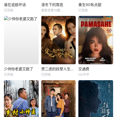
谁在说朕坏话
凛冬下的罪恶
重生90有点甜
已完结
更新至第16集
已完结
少帅你老婆又跑了
贾二虎的妖孽人生之皓男出狱
交通费
已完结
已完结
HD中字