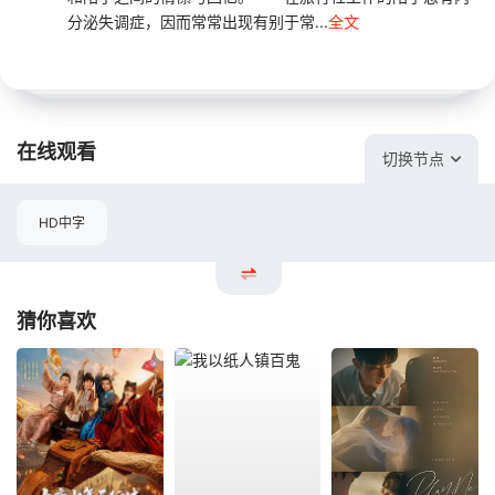
分泌失调症，因而常常出现有别于常...
全文
在线观看
切换节点
HD中字
猜你喜欢