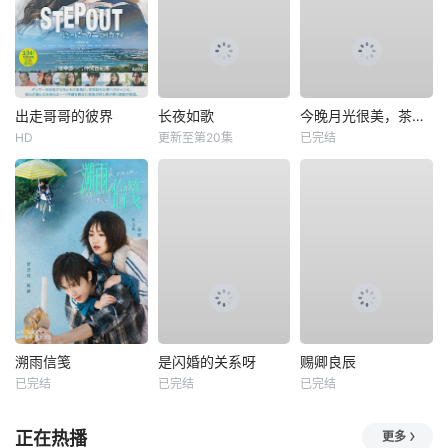
出走哥哥的彼界
长夜如歌
今晚月光很美，茶香四溢
HD
更新至第20集
已完结
溯雨信笺
是闪婚的关系呀
赐卿良辰
已完结
已完结
已完结
正在热播
更多