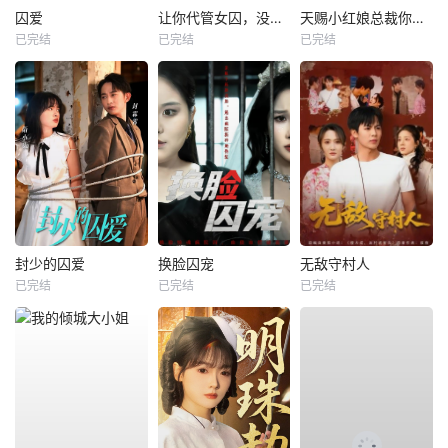
囚爱
让你代管女囚，没让你称帝啊
天赐小红娘总裁你找错夫人了
已完结
已完结
已完结
封少的囚爱
换脸囚宠
无敌守村人
已完结
已完结
已完结