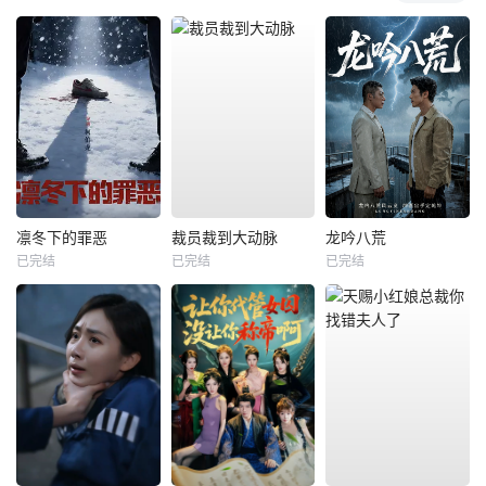
凛冬下的罪恶
裁员裁到大动脉
龙吟八荒
已完结
已完结
已完结