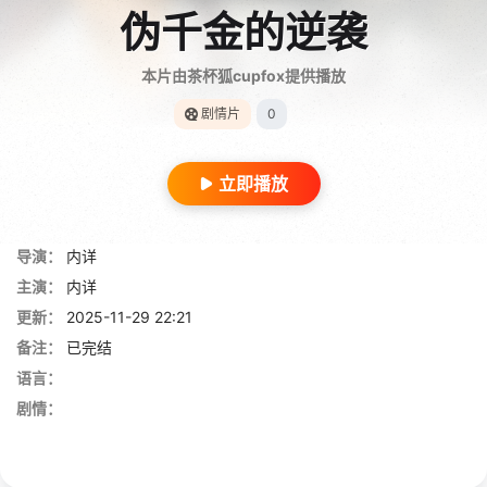
伪千金的逆袭
本片由茶杯狐cupfox提供播放
剧情片
0
立即播放
导演：
内详
主演：
内详
更新：
2025-11-29 22:21
备注：
已完结
语言：
剧情：