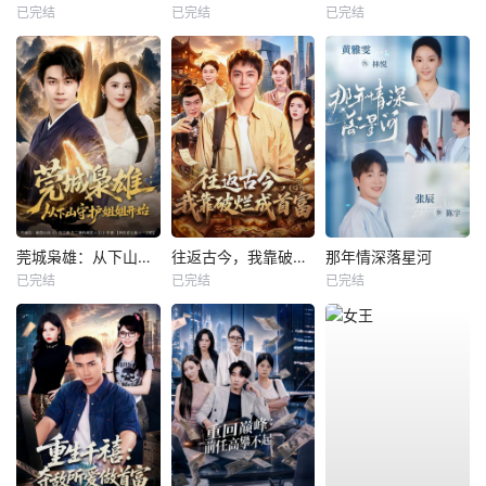
已完结
已完结
已完结
莞城枭雄：从下山守护姐姐开始
往返古今，我靠破烂成首富
那年情深落星河
已完结
已完结
已完结