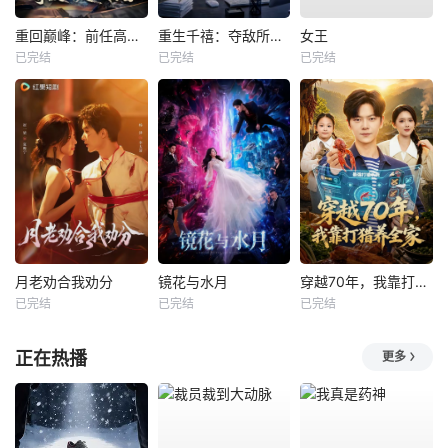
重回巅峰：前任高攀不起
重生千禧：夺敌所爱做首富
女王
已完结
已完结
已完结
月老劝合我劝分
镜花与水月
穿越70年，我靠打猎养全家
已完结
已完结
已完结
正在热播
更多