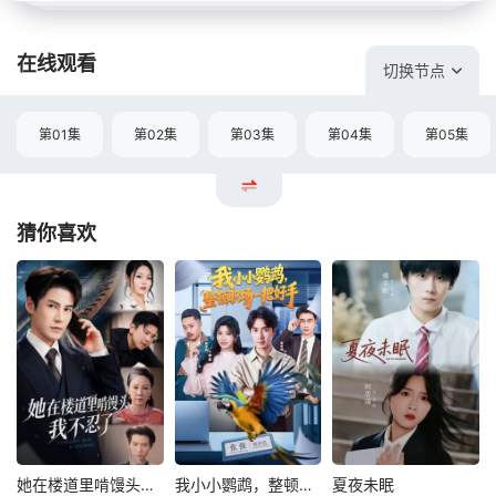
在线观看
切换节点
第01集
第02集
第03集
第04集
第05集
猜你喜欢
她在楼道里啃馒头，我不忍了
我小小鹦鹉，整顿职场一把好手
夏夜未眠