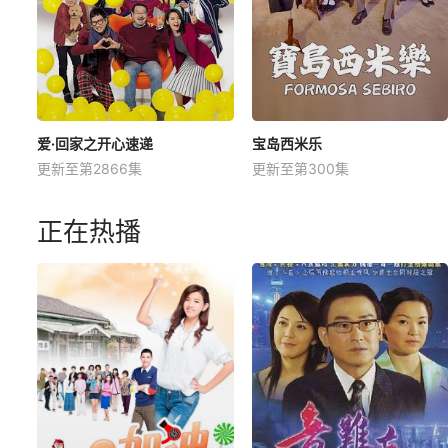
爱·回家之开心速递
宝岛西米乐
更新至第2866集
更新至第300集
正在热播