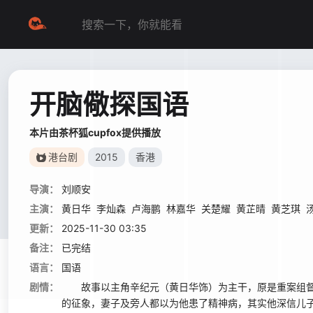
开脑儆探国语
本片由茶杯狐cupfox提供播放
港台剧
2015
香港
导演：
刘顺安
主演：
黄日华
李灿森
卢海鹏
林嘉华
关楚耀
黄芷晴
黄芝琪
更新：
2025-11-30 03:35
备注：
已完结
语言：
国语
剧情：
故事以主角辛纪元（黄日华饰）为主干，原是重案组督
的征象，妻子及旁人都以为他患了精神病，其实他深信儿子是