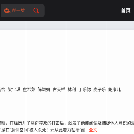
首页
搜一搜
汤怡
梁宝琪
盧希萊
陈颖妍
古天祥
林利
丁乐锶
麦子乐
鲍康儿
察，在经历儿子离奇猝死的打击后，触发了他能阅读及捕捉他人意识的潜
在“意识空间”被人杀死！元从此着力钻研“阅...
全文