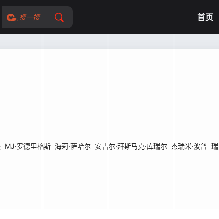
首页
搜一搜
逊
MJ·罗德里格斯
海莉·萨哈尔
安吉尔·拜斯马克·库瑞尔
杰瑞米·波普
瑞