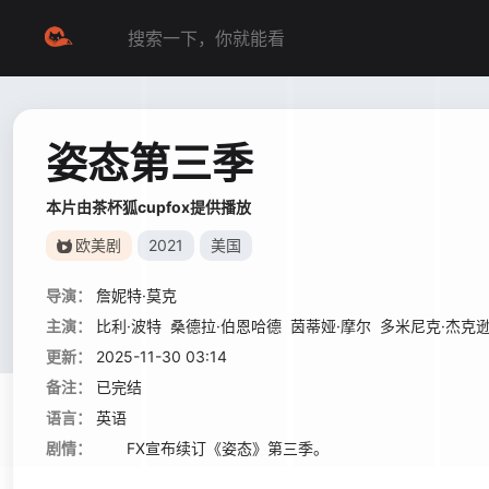
姿态第三季
本片由茶杯狐cupfox提供播放
欧美剧
2021
美国
导演：
詹妮特·莫克
主演：
比利·波特
桑德拉·伯恩哈德
茵蒂娅·摩尔
多米尼克·杰克
更新：
2025-11-30 03:14
备注：
已完结
语言：
英语
剧情：
FX宣布续订《姿态》第三季。