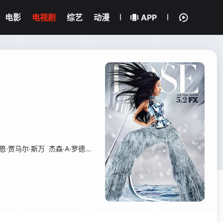
电影
电视剧
综艺
动漫
APP
恩·贾马尔·斯万
杰森·A·罗德里格斯
杰瑞米·麦克莱恩
迪伦·伯恩赛德
Le