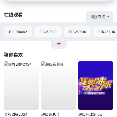
在线观看
切换节点
E10.250802
E11.250809
E12.250816
E25.251115
猜你喜欢
金牌调解2024
超级夜总会
超级冰冰Show