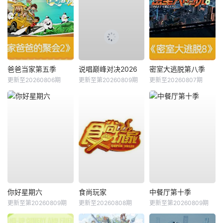
爸爸当家第五季
说唱巅峰对决2026
密室大逃脱第八季
更新至20260806期
更新至第20260809期
更新至20260807期
你好星期六
食尚玩家
中餐厅第十季
更新至第20260809期
更新至20260808期
更新至第20260809期