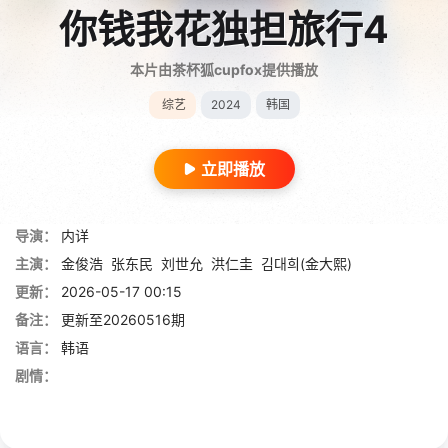
你钱我花独担旅行4
本片由茶杯狐cupfox提供播放
综艺
2024
韩国
立即播放
导演：
内详
主演：
金俊浩
张东民
刘世允
洪仁圭
김대희(金大熙)
更新：
2026-05-17 00:15
备注：
更新至20260516期
语言：
韩语
剧情：