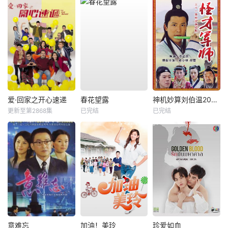
爱·回家之开心速递
春花望露
神机妙算刘伯温2006
更新至第2868集
已完结
已完结
意难忘
加油！美玲
珍爱如血