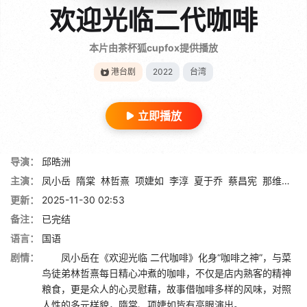
欢迎光临二代咖啡
本片由茶杯狐cupfox提供播放
港台剧
2022
台湾
立即播放
导演：
邱晧洲
主演：
凤小岳
隋棠
林哲熹
项婕如
李淳
夏于乔
蔡昌宪
那维勋
周
更新：
2025-11-30 02:53
备注：
已完结
语言：
国语
剧情：
凤小岳在《欢迎光临 二代咖啡》化身“咖啡之神”，与菜
鸟徒弟林哲熹每日精心冲煮的咖啡，不仅是店内熟客的精神
粮食，更是众人的心灵慰藉，故事借咖啡多样的风味，对照
人性的多元样貌，隋棠、项婕如皆有亮眼演出。