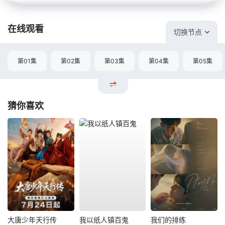
在线观看
切换节点
第01集
第02集
第03集
第04集
第05集
猜你喜欢
大唐少年天行传
我以纸人镇百鬼
我们的排练