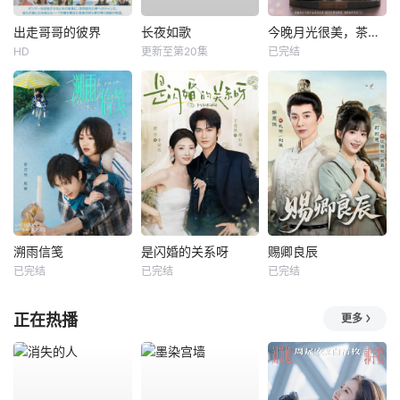
出走哥哥的彼界
长夜如歌
今晚月光很美，茶香四溢
HD
更新至第20集
已完结
溯雨信笺
是闪婚的关系呀
赐卿良辰
已完结
已完结
已完结
正在热播
更多