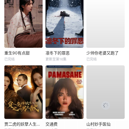
重生90有点甜
凛冬下的罪恶
少帅你老婆又跑了
已完结
更新至第16集
已完结
贾二虎的妖孽人生之皓男出狱
交通费
山村妙手医仙