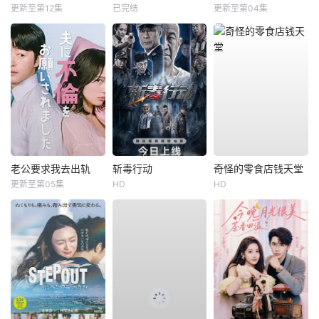
更新至第12集
已完结
更新至第04集
老公要求我去出轨
斩毒行动
奇怪的零食店钱天堂
更新至第05集
HD
HD