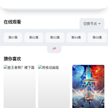
在线观看
切换节点
第01集
第02集
第03集
第04集
第05集
猜你喜欢