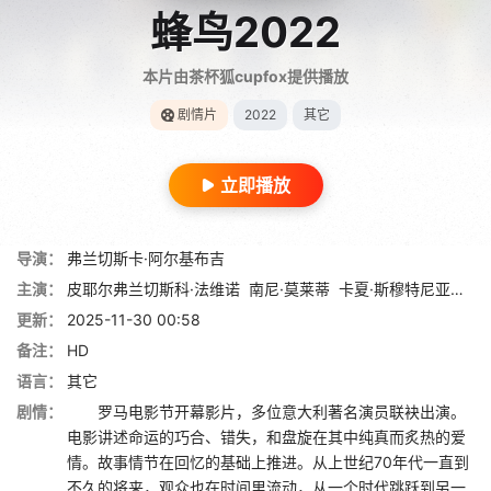
蜂鸟2022
本片由茶杯狐cupfox提供播放
剧情片
2022
其它
立即播放
导演：
弗兰切斯卡·阿尔基布吉
主演：
皮耶尔弗兰切斯科·法维诺
南尼·莫莱蒂
卡夏·斯穆特尼亚克
贝
更新：
2025-11-30 00:58
备注：
HD
语言：
其它
剧情：
罗马电影节开幕影片，多位意大利著名演员联袂出演。
电影讲述命运的巧合、错失，和盘旋在其中纯真而炙热的爱
情。故事情节在回忆的基础上推进。从上世纪70年代一直到
不久的将来，观众也在时间里流动，从一个时代跳跃到另一