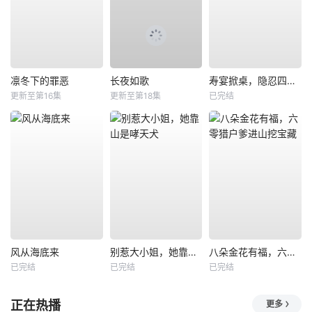
凛冬下的罪恶
长夜如歌
寿宴掀桌，隐忍四年我封神
更新至第16集
更新至第18集
已完结
风从海底来
别惹大小姐，她靠山是哮天犬
八朵金花有福，六零猎户爹进山挖宝藏
已完结
已完结
已完结
正在热播
更多