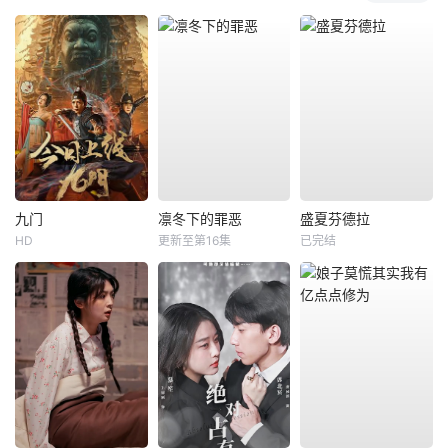
九门
凛冬下的罪恶
盛夏芬德拉
HD
更新至第16集
已完结