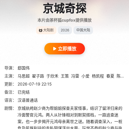
京城奇探
本片由茶杯狐cupfox提供播放
大陆剧
2026
中国大陆
立即播放
导演：
郄国伟
主演：
马思超
翟子路
于欣禾
王策
冯雷
小爱
杨凯程
春夏
陈意涵
更新：
2026-07-19 22:15
备注：
已完结
语言：
汉语普通话
剧情：
京城纨绔赵少商为帮姐姐探查夫家怪事，结识了留洋归来的
冷面警官元鸿。两人从针锋相对到默契搭档，一路追查迷
案，也一步步揭开元鸿母亲离世之谜。随着调查深入，一桩
危及民族利益的走私阴谋浮出水面。玩世不恭的赵少商与执