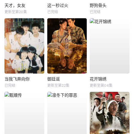
天才，女友
这一秒过火
野狗骨头
更新至第20集
已完结
已完结
当我飞奔向你
御廷谣
花开锦绣
已完结
更新至第22集
更新至第04集