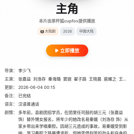
主角
本片由茶杯狐cupfox提供播放
大陆剧
2026
中国大陆
立即播放
导演：
李少飞
主演：
张嘉益
刘浩存
秦海璐
窦骁
翟子路
王晓晨
扈耀之
王海燕
更新：
2026-06-04 00:15
备注：
已完结
语言：
汉语普通话
剧情：
多年前，县剧团招学员，在团里任司鼓的胡三元（张嘉益
饰）替外甥女报名，将年少的她改名易秦娥（刘浩存 饰）从
家乡带出来学唱秦腔。因胡三元造成的事故，易秦娥受到影
响，学习秦腔之路屡遭波折。但她凭借刻苦的劲头和自身的