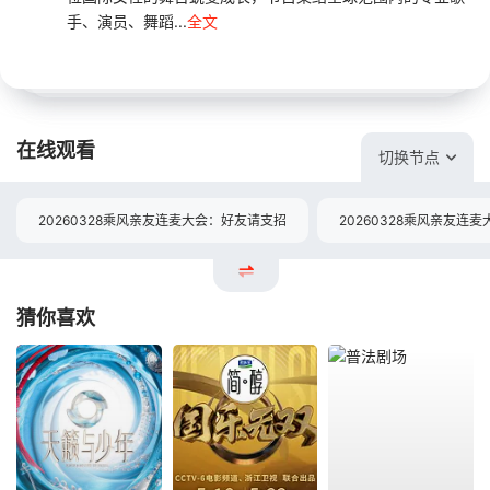
手、演员、舞蹈...
全文
在线观看
切换节点
20260328乘风亲友连麦大会：好友请支招
20260328乘风亲友连
猜你喜欢