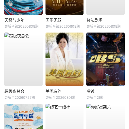
天籁与少年
国乐无双
普法剧场
更新至第20260808期
更新至第20260808期
更新至第20260808期
超级夜总会
美凤有约
唱钱
更新至20260725期
更新至20260808期
更新至26期