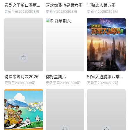
喜剧之王单口季第三季
喜欢你我也是第六季
半熟恋人第五季
更新至第20260808期
更新至20260808期
更新至20260806期
说唱巅峰对决2026
你好星期六
密室大逃脱第八季大神版
更新至20260808期
更新至第20260808期
更新至20260807期