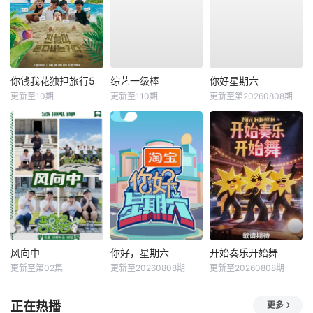
你钱我花独担旅行5
综艺一级棒
你好星期六
更新至10期
更新至110期
更新至第20260808期
风向中
你好，星期六
开始奏乐开始舞
更新至第02集
更新至20260808期
更新至20260808期
正在热播
更多