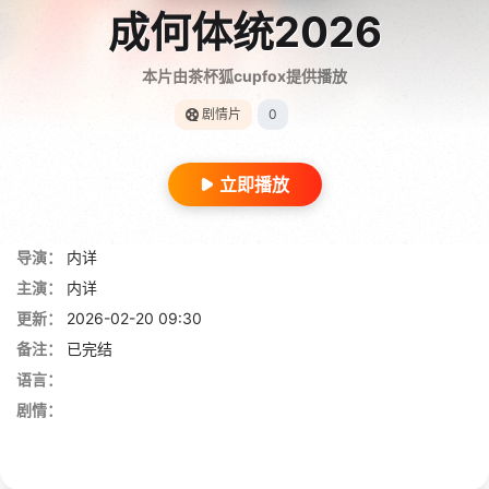
成何体统2026
本片由茶杯狐cupfox提供播放
剧情片
0
立即播放
导演：
内详
主演：
内详
更新：
2026-02-20 09:30
备注：
已完结
语言：
剧情：