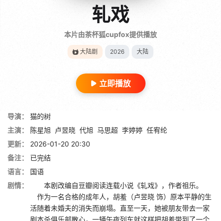
轧戏
本片由茶杯狐cupfox提供播放
大陆剧
2026
大陆
立即播放
导演：
猫的树
主演：
陈星旭
卢昱晓
代旭
马思超
李婷婷
任宥纶
更新：
2026-01-20 20:30
备注：
已完结
语言：
国语
剧情：
本剧改编自豆瓣阅读连载小说《轧戏》，作者祖乐。
作为一名合格的成年人，胡羞（卢昱晓 饰）原本平静的生
活随着未婚夫的消失而崩塌。直至一天，她被朋友带去一家
剧本杀俱乐部散心，一辆午夜列车就这样把胡羞带到了一个