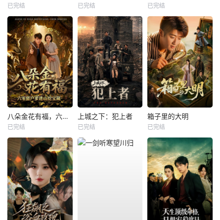
已完结
已完结
已完结
八朵金花有福，六零猎户爹进山挖宝藏
上城之下：犯上者
箱子里的大明
已完结
已完结
已完结