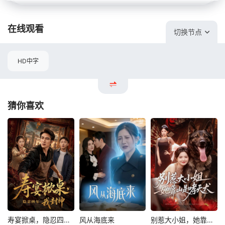
在线观看
切换节点
HD中字
猜你喜欢
寿宴掀桌，隐忍四年我封神
风从海底来
别惹大小姐，她靠山是哮天犬