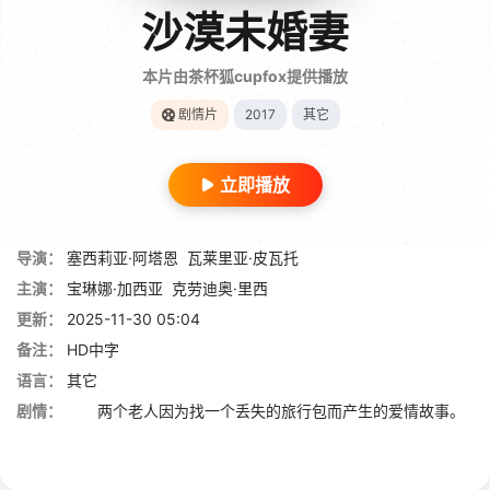
沙漠未婚妻
本片由茶杯狐cupfox提供播放
剧情片
2017
其它
立即播放
导演：
塞西莉亚·阿塔恩
瓦莱里亚·皮瓦托
主演：
宝琳娜·加西亚
克劳迪奥·里西
更新：
2025-11-30 05:04
备注：
HD中字
语言：
其它
剧情：
两个老人因为找一个丢失的旅行包而产生的爱情故事。