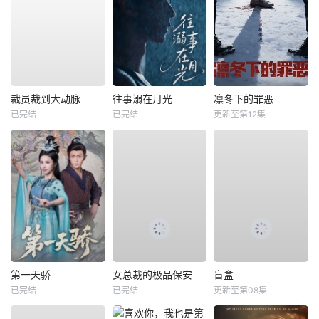
裁员裁到大动脉
往事溺在月光
凛冬下的罪恶
已完结
已完结
更新至第12集
第一天骄
女总裁的极品保安
盲盒
已完结
已完结
更新至第08集