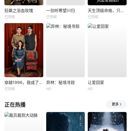
狂飙之浴血玫瑰
一剑听寒望川归
天生顶级命格，只想安稳度日
已完结
已完结
已完结
穿越1996，我成了我妈男闺蜜
异林：秘境寻踪
让爱回家
已完结
HD
HD
正在热播
更多