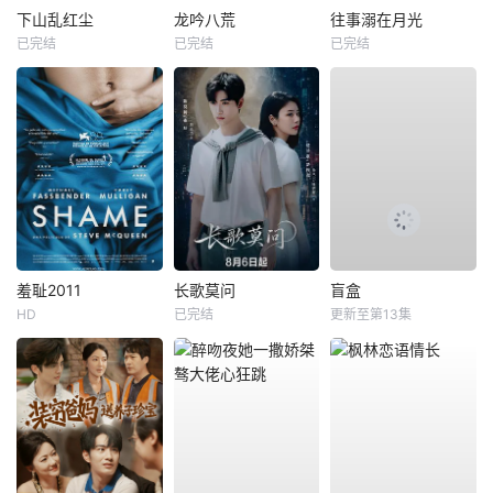
下山乱红尘
龙吟八荒
往事溺在月光
已完结
已完结
已完结
羞耻2011
长歌莫问
盲盒
HD
已完结
更新至第13集