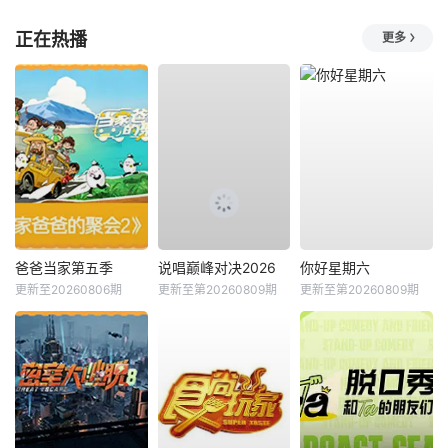
正在热播
更多
爸爸当家第五季
说唱巅峰对决2026
你好星期六
更新至20260806期
更新至第20260809期
更新至第20260809期