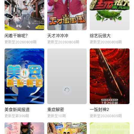
闲着干嘛呢？
天才冲冲冲
综艺玩很大
更新至20260808期
更新至20260808期
更新至20260808期
美食新闻报道
重症解密
一饭封神2
更新至第399期
更新至10期
更新至20260809期