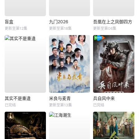
盲盒
九门2026
吾凰在上之凤御四方
更新至第12集
更新至第18集
更新至第06集
其实不是重逢
米良与麦青
兵自风中来
已完结
更新至第13集
已完结