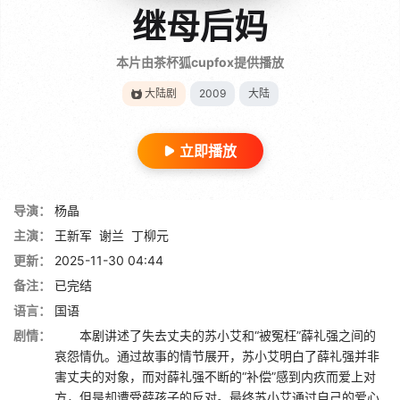
继母后妈
本片由茶杯狐cupfox提供播放
大陆剧
2009
大陆
立即播放
导演：
杨晶
主演：
王新军
谢兰
丁柳元
更新：
2025-11-30 04:44
备注：
已完结
语言：
国语
剧情：
本剧讲述了失去丈夫的苏小艾和“被冤枉”薛礼强之间的
哀怨情仇。通过故事的情节展开，苏小艾明白了薛礼强并非
害丈夫的对象，而对薛礼强不断的“补偿”感到内疚而爱上对
方，但是却遭受薛孩子的反对。最终苏小艾通过自己的爱心