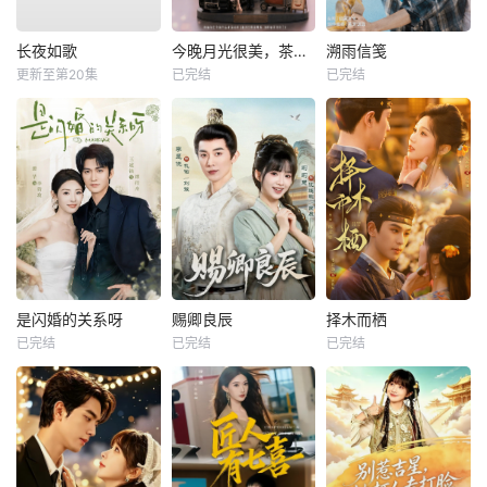
长夜如歌
今晚月光很美，茶香四溢
溯雨信笺
更新至第20集
已完结
已完结
是闪婚的关系呀
赐卿良辰
择木而栖
已完结
已完结
已完结