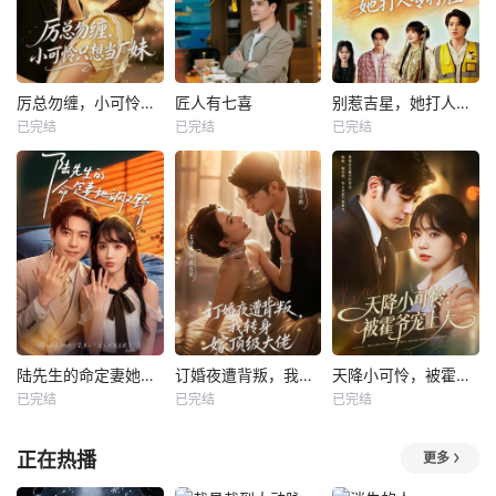
厉总勿缠，小可怜只想当厂妹
匠人有七喜
别惹吉星，她打人专打脸
已完结
已完结
已完结
陆先生的命定妻她飒又野
订婚夜遭背叛，我转身嫁顶级大佬
天降小可怜，被霍爷宠上天
已完结
已完结
已完结
正在热播
更多