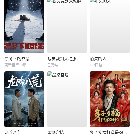
凛冬下的罪恶
裁员裁到大动脉
消失的人
更新至第16集
已完结
HD国语
龙吟八荒
墨染宫墙
多子多福打造最强修仙家族