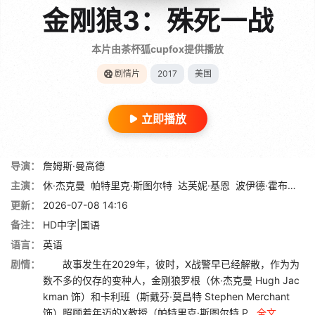
金刚狼3：殊死一战
本片由茶杯狐cupfox提供播放
剧情片
2017
美国
立即播放
导演：
詹姆斯·曼高德
主演：
休·杰克曼
帕特里克·斯图尔特
达芙妮·基恩
波伊德·霍布鲁克
更新：
2026-07-08 14:16
备注：
HD中字|国语
语言：
英语
剧情：
故事发生在2029年，彼时，X战警早已经解散，作为为
数不多的仅存的变种人，金刚狼罗根（休·杰克曼 Hugh Jac
kman 饰）和卡利班（斯戴芬·莫昌特 Stephen Merchant
饰）照顾着年迈的X教授（帕特里克·斯图尔特 P...
全文