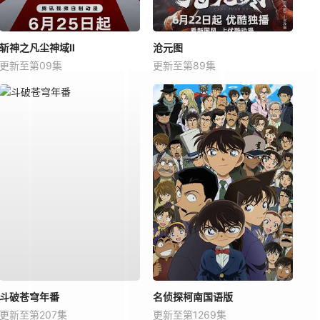
斩神之凡尘神域Ⅱ
沧元图
更新至第09集
更新至第89集
斗破苍穹年番
名侦探柯南国语版
更新至第207集
更新至第1269集