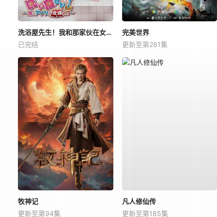
洗浴屋先生！我和那家伙在女浴池！？
完美世界
已完结
更新至第281集
牧神记
凡人修仙传
更新至第94集
更新至第185集