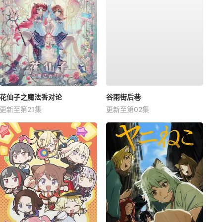
花仙子之魔法香对论
谷雨街后巷
更新至第21集
更新至第02集