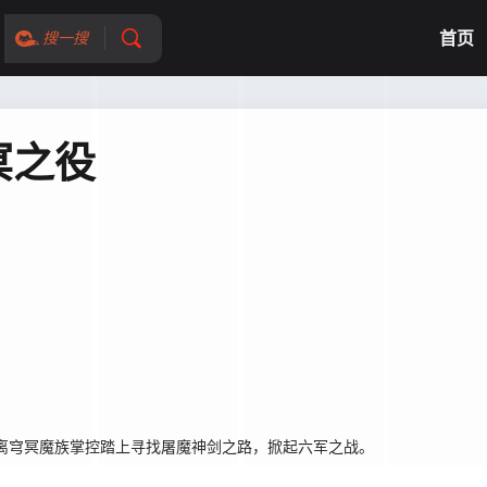
首页
搜一搜
冥之役
离穹冥魔族掌控踏上寻找屠魔神剑之路，掀起六军之战。