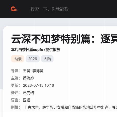
云深不知梦特别篇：逐
本片由茶杯狐cupfox提供播放
动漫
2026
大陆
导演：
王昊
李博昊
主演：
蔡海婷
更新：
2026-07-15 10:16
备注：
已完结
语言：
国语
剧情：
上古末世，辉华族少女曦和自惨痛的族地叛乱中出逃，脱