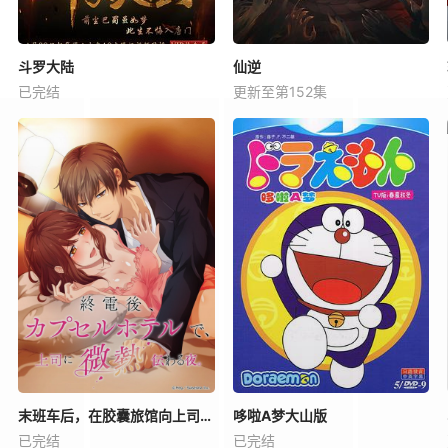
斗罗大陆
仙逆
已完结
更新至第152集
末班车后，在胶囊旅馆向上司传递微热的夜晚
哆啦A梦大山版
已完结
已完结