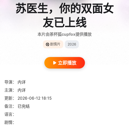
苏医生，你的双面女
友已上线
本片由茶杯狐cupfox提供播放
剧情片
2026
立即播放
导演：
内详
主演：
内详
更新：
2026-06-12 18:15
备注：
已完结
语言：
剧情：