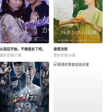
从现在开始，不做朋友了吧。
度假法则
更新至第07集
更新至第06集