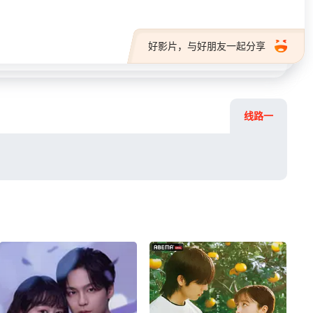
好影片，与好朋友一起分享
线路一