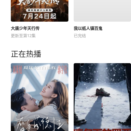
大唐少年天行传
我以纸人镇百鬼
更新至第12集
已完结
正在热播