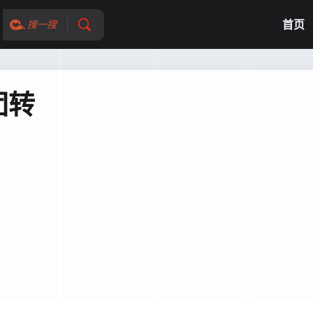
首页
搜一搜
团转