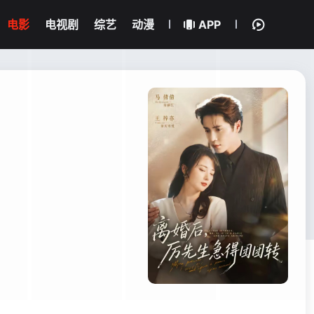
电影
电视剧
综艺
动漫
APP