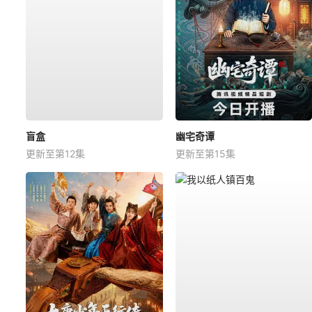
盲盒
幽宅奇谭
更新至第12集
更新至第15集