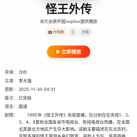
怪王外传
本片由茶杯狐cupfox提供播放
大陆剧
0
大陆
立即播放
导演：
冷杉
主演：
李大强
更新：
2025-11-30 04:31
备注：
已完结
语言：
国语
剧情：
1995年《怪王外传》央视首播，后分别在在央视1、2、
3、4、8套和全国各省市电视台、有线电视台热播，在全国
尤其是北方地区产生巨大影响。该剧主要描述在东北农村，
足智多谋的怪王带领乡亲们致富，并助人为乐、惩恶扬善、