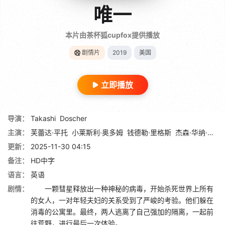
唯一
本片由茶杯狐cupfox提供播放
剧情片
2019
美国
立即播放
导演：
Takashi
Doscher
主演：
芙蕾达·平托
小莱斯利·奥多姆
钱德勒·里格斯
杰森·华纳·史密斯
更新：
2025-11-30 04:15
备注：
HD中字
语言：
英语
剧情：
一颗彗星释放出一种神秘的病毒，开始杀死世界上所有
的女人，一对年轻夫妇的关系受到了严峻的考验。他们躲在
消毒的公寓里。最终，两人逃离了自己强加的隔离，一起前
往荒野，进行最后一次体验。