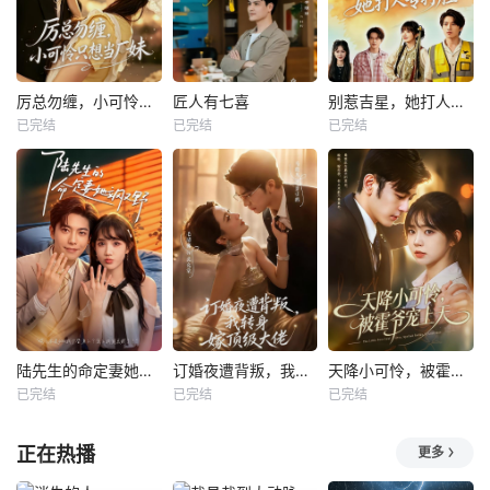
厉总勿缠，小可怜只想当厂妹
匠人有七喜
别惹吉星，她打人专打脸
已完结
已完结
已完结
陆先生的命定妻她飒又野
订婚夜遭背叛，我转身嫁顶级大佬
天降小可怜，被霍爷宠上天
已完结
已完结
已完结
正在热播
更多