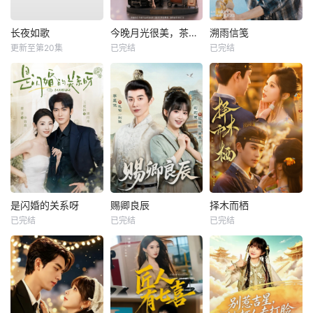
长夜如歌
今晚月光很美，茶香四溢
溯雨信笺
更新至第20集
已完结
已完结
是闪婚的关系呀
赐卿良辰
择木而栖
已完结
已完结
已完结