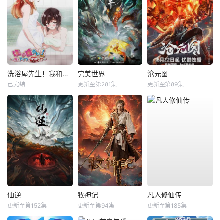
洗浴屋先生！我和那家伙在女浴池！？
完美世界
沧元图
已完结
更新至第281集
更新至第89集
仙逆
牧神记
凡人修仙传
更新至第152集
更新至第94集
更新至第185集