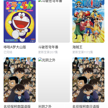
哆啦A梦大山版
斗破苍穹年番
海贼王
已完结
更新至第207集
更新至第1172集
名侦探柯南国语版
光阴之外
名侦探柯南日语版