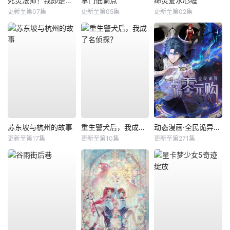
死灵法师！我即是天灾
掌门低调点
缔灵爱水心缠
更新至第07集
更新至第05集
更新至第02集
苏东坡与杭州的故事
重生警犬后，我成了名侦探？
动态漫画·全民诡异：开局掌握零元购
更新至第17集
更新至第10集
更新至第271集