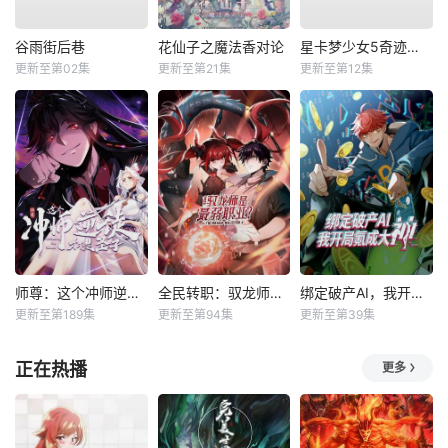
谷雨街后巷
花仙子之魔法香对论
星卡梦少女5奇迹绽放
更新至第02集
更新至第21集
更新至第12集
师尊：这个冲师逆徒才不是圣子动态漫
全民转职：驭龙师是最弱职业？动态漫
绑定破产AI，我开局氪成大神动态漫
更新至第189集
更新至第94集
更新至第39集
正在热播
更多