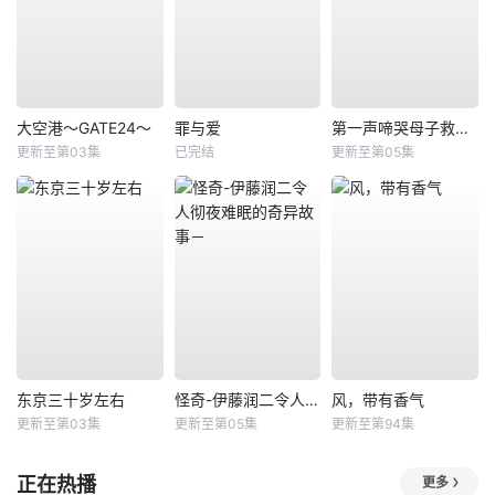
大空港～GATE24～
罪与爱
第一声啼哭母子救命急救班
更新至第03集
已完结
更新至第05集
东京三十岁左右
怪奇-伊藤润二令人彻夜难眠的奇异故事－
风，带有香气
更新至第03集
更新至第05集
更新至第94集
正在热播
更多