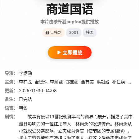
商道国语
本片由茶杯狐cupfox提供播放
日韩剧
2001
韩国
立即播放
导演：
李炳勋
主演：
李在龙
金贤珠
李顺载
郑宝硕
金有美
洪银姬
朴仁焕
朴赞
更新：
2025-11-30 04:08
备注：
已完结
语言：
韩语
剧情：
故事背景以19世纪朝鲜半岛的商界而展开，描述了其中
最具影响力的一位红顶商人－林尚沃的发迹传奇。林尚沃从
小就深受父亲影响，立志成为译官（使节团的专属翻译），
却由于遭受苦难而选择成为了商人，在这之后他不但成为了